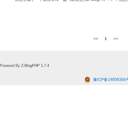
<<
1
>>
Powered By
Z-BlogPHP 1.7.4
豫ICP备19008356