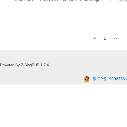
<<
1
>>
Powered By
Z-BlogPHP 1.7.4
豫ICP备19008356