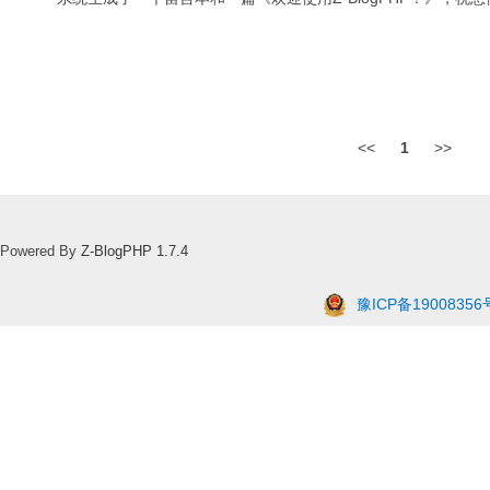
<<
1
>>
Powered By
Z-BlogPHP 1.7.4
豫ICP备19008356