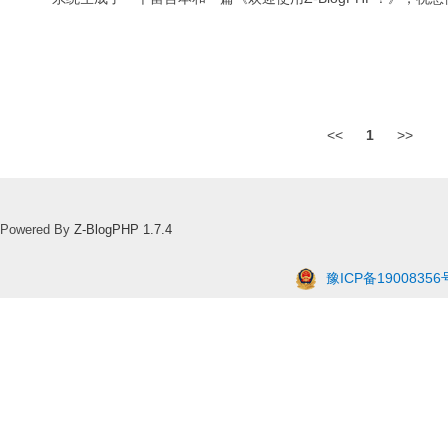
<<
1
>>
Powered By
Z-BlogPHP 1.7.4
豫ICP备19008356