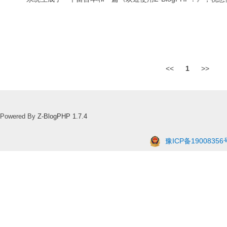
<<
1
>>
Powered By
Z-BlogPHP 1.7.4
豫ICP备19008356