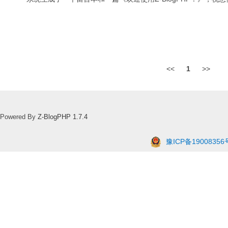
<<
1
>>
Powered By
Z-BlogPHP 1.7.4
豫ICP备19008356