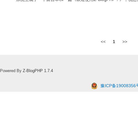
<<
1
>>
Powered By
Z-BlogPHP 1.7.4
豫ICP备19008356