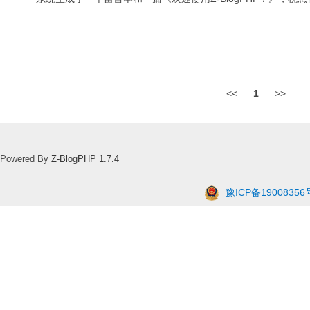
<<
1
>>
Powered By
Z-BlogPHP 1.7.4
豫ICP备19008356