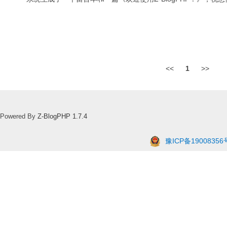
<<
1
>>
Powered By
Z-BlogPHP 1.7.4
豫ICP备19008356