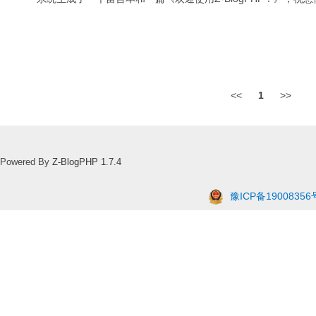
<<
1
>>
Powered By
Z-BlogPHP 1.7.4
豫ICP备19008356