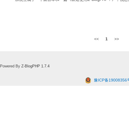
<<
1
>>
Powered By
Z-BlogPHP 1.7.4
豫ICP备19008356