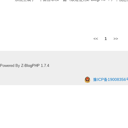
<<
1
>>
Powered By
Z-BlogPHP 1.7.4
豫ICP备19008356