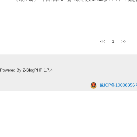
<<
1
>>
Powered By
Z-BlogPHP 1.7.4
豫ICP备19008356