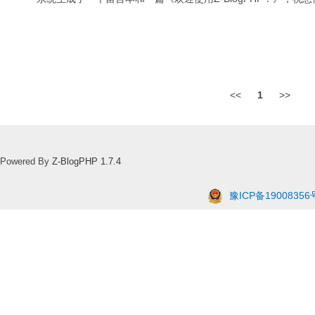
<<
1
>>
Powered By
Z-BlogPHP 1.7.4
豫ICP备19008356