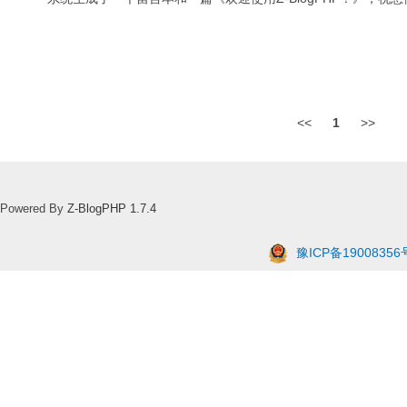
<<
1
>>
Powered By
Z-BlogPHP 1.7.4
豫ICP备19008356