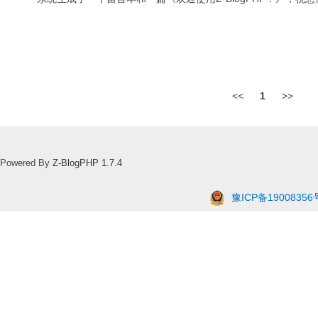
<<
1
>>
Powered By
Z-BlogPHP 1.7.4
豫ICP备19008356