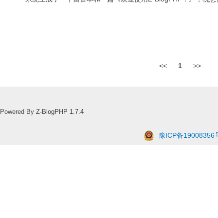
<<
1
>>
Powered By
Z-BlogPHP 1.7.4
豫ICP备19008356