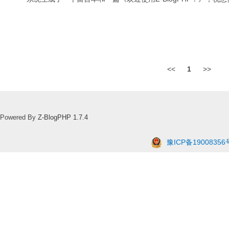
<<
1
>>
Powered By
Z-BlogPHP 1.7.4
豫ICP备19008356