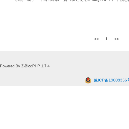
<<
1
>>
Powered By
Z-BlogPHP 1.7.4
豫ICP备19008356