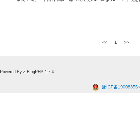
<<
1
>>
Powered By
Z-BlogPHP 1.7.4
豫ICP备19008356