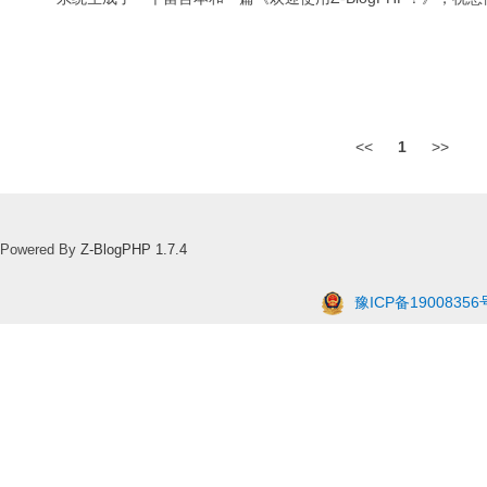
<<
1
>>
Powered By
Z-BlogPHP 1.7.4
豫ICP备19008356