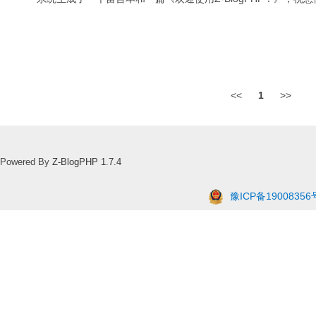
<<
1
>>
Powered By
Z-BlogPHP 1.7.4
豫ICP备19008356