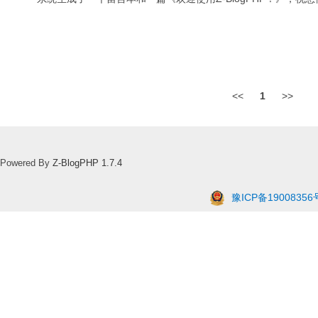
<<
1
>>
Powered By
Z-BlogPHP 1.7.4
豫ICP备19008356