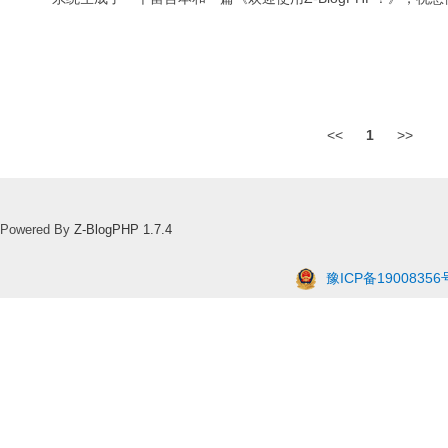
<<
1
>>
Powered By
Z-BlogPHP 1.7.4
豫ICP备19008356