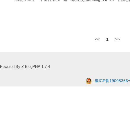
<<
1
>>
Powered By
Z-BlogPHP 1.7.4
豫ICP备19008356