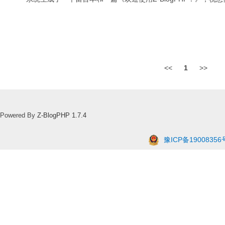
<<
1
>>
Powered By
Z-BlogPHP 1.7.4
豫ICP备19008356