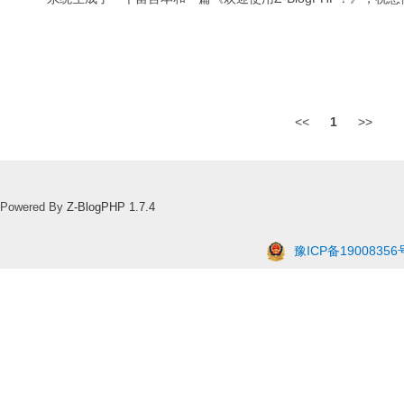
<<
1
>>
Powered By
Z-BlogPHP 1.7.4
豫ICP备19008356