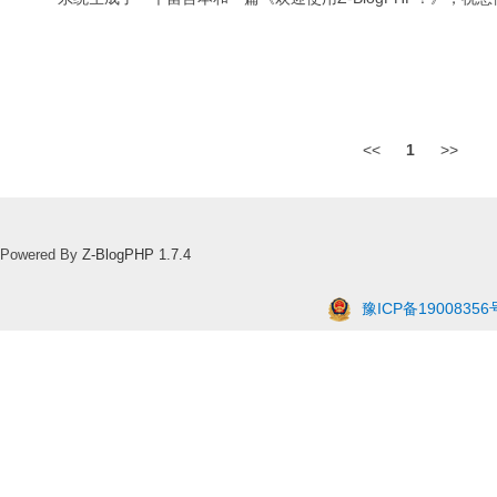
<<
1
>>
Powered By
Z-BlogPHP 1.7.4
豫ICP备19008356