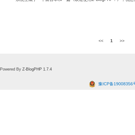
<<
1
>>
Powered By
Z-BlogPHP 1.7.4
豫ICP备19008356