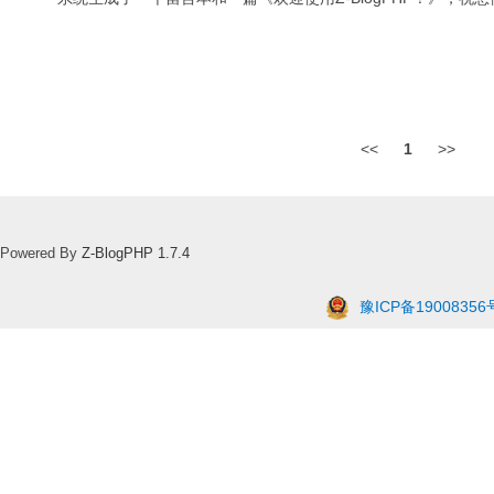
<<
1
>>
Powered By
Z-BlogPHP 1.7.4
豫ICP备19008356