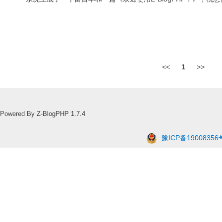
<<
1
>>
Powered By
Z-BlogPHP 1.7.4
豫ICP备19008356