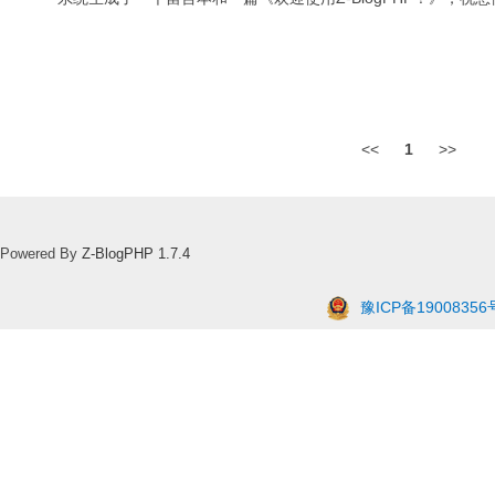
<<
1
>>
Powered By
Z-BlogPHP 1.7.4
豫ICP备19008356