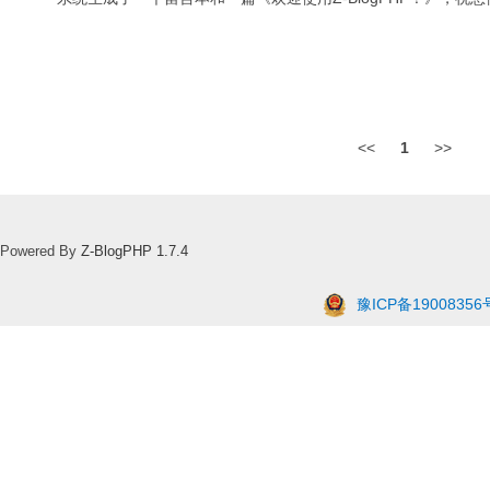
<<
1
>>
Powered By
Z-BlogPHP 1.7.4
豫ICP备19008356