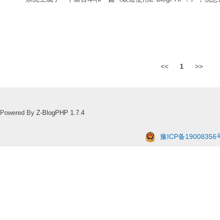
<<
1
>>
Powered By
Z-BlogPHP 1.7.4
豫ICP备19008356