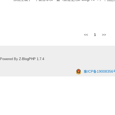
<<
1
>>
Powered By
Z-BlogPHP 1.7.4
豫ICP备19008356