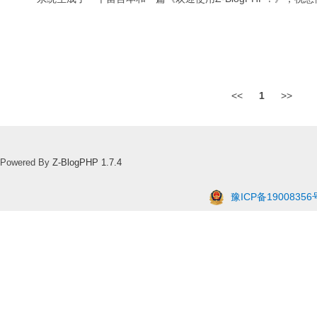
<<
1
>>
Powered By
Z-BlogPHP 1.7.4
豫ICP备19008356