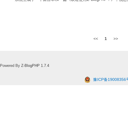
<<
1
>>
Powered By
Z-BlogPHP 1.7.4
豫ICP备19008356