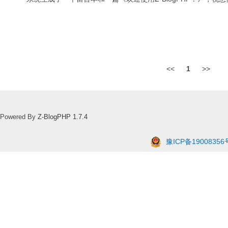
<<
1
>>
Powered By
Z-BlogPHP 1.7.4
豫ICP备19008356