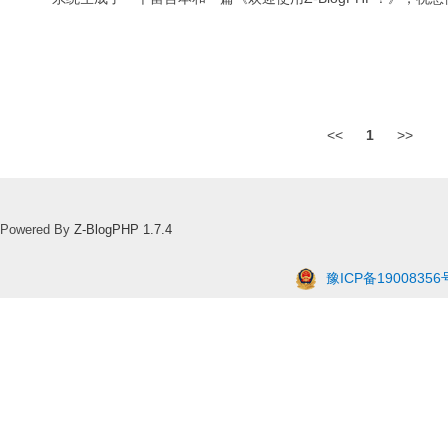
<<
1
>>
Powered By
Z-BlogPHP 1.7.4
豫ICP备19008356