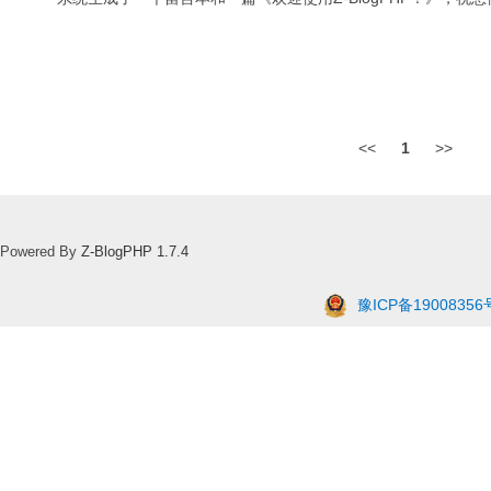
<<
1
>>
Powered By
Z-BlogPHP 1.7.4
豫ICP备19008356