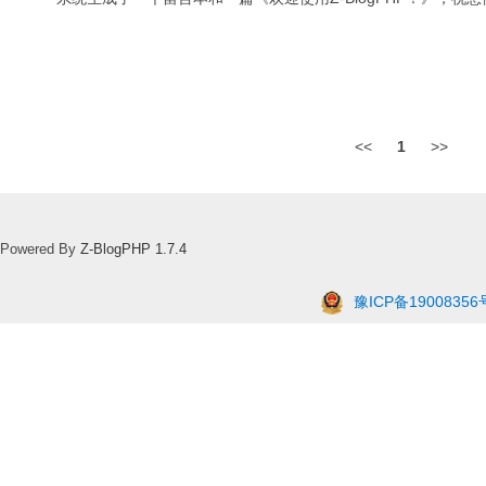
<<
1
>>
Powered By
Z-BlogPHP 1.7.4
豫ICP备19008356