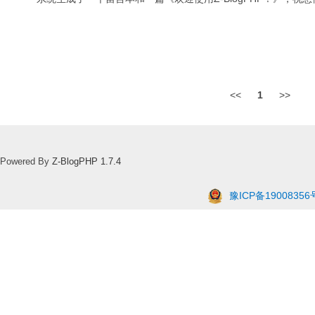
<<
1
>>
Powered By
Z-BlogPHP 1.7.4
豫ICP备19008356