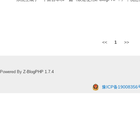
<<
1
>>
Powered By
Z-BlogPHP 1.7.4
豫ICP备19008356