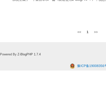
<<
1
>>
Powered By
Z-BlogPHP 1.7.4
豫ICP备19008356