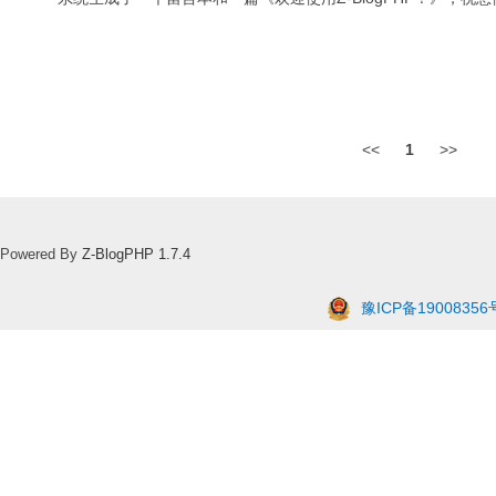
<<
1
>>
Powered By
Z-BlogPHP 1.7.4
豫ICP备19008356