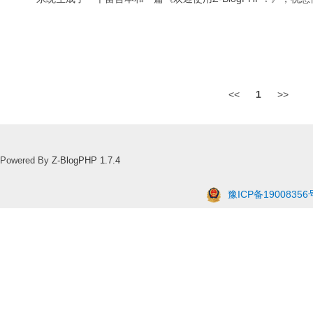
<<
1
>>
Powered By
Z-BlogPHP 1.7.4
豫ICP备19008356