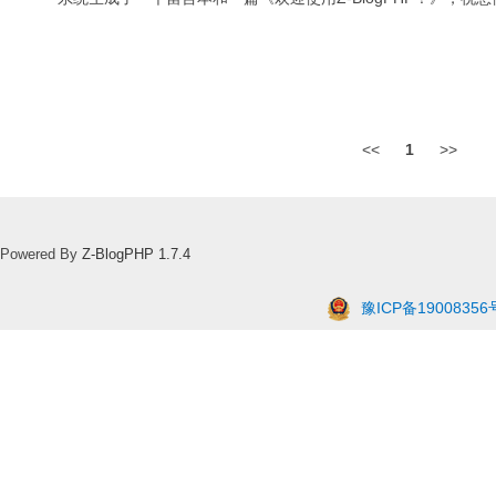
<<
1
>>
Powered By
Z-BlogPHP 1.7.4
豫ICP备19008356