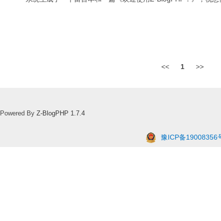
<<
1
>>
Powered By
Z-BlogPHP 1.7.4
豫ICP备19008356