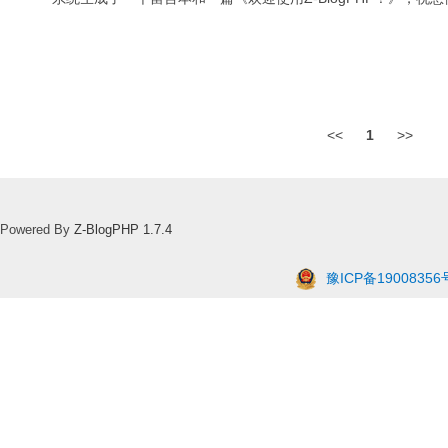
<<
1
>>
Powered By
Z-BlogPHP 1.7.4
豫ICP备19008356