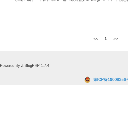
<<
1
>>
Powered By
Z-BlogPHP 1.7.4
豫ICP备19008356